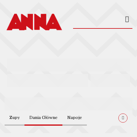
Oferta
Oferta
Zupy
Dania Główne
Napoje