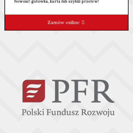
Nowość! gotówka, karta lub szybki przelew!
Zamów online